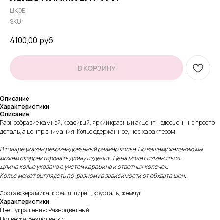
LIKOE
SKU:
4100,00
руб.
В КОРЗИНУ
Описание
Характеристики
Описание
Разнообразие камней, красивый, яркий красный акцент - здесь он - не просто
деталь, а центр внимания. Колье сдержанное, но с характером.
В товаре указан рекомендованный размер колье. По вашему желанию мы
можем скорректировать длину изделия. Цена может измениться.
Длина колье указана с учетом карабина и ответных колечек.
Колье может выглядеть по-разному в зависимости от обхвата шеи.
Состав: керамика, коралл, пирит, хрусталь, жемчуг
Характеристики
Цвет украшения: Разноцветный
Подвеска: Без подвески