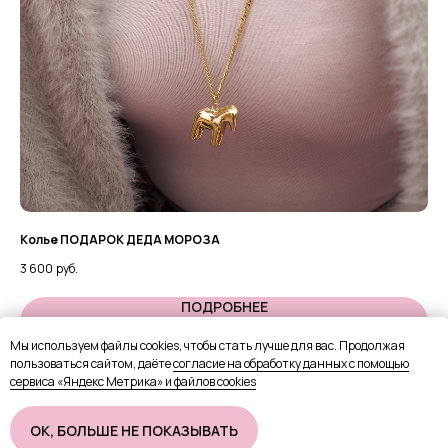
Колье ПОДАРОК ДЕДА МОРОЗА
Ко
3 600
руб.
2 2
ПОДРОБНЕЕ
Мы используем файлы cookies, чтобы стать лучше для вас. Продолжая
пользоваться сайтом, даёте
согласие на обработку данных с помощью
В КОРЗИНУ
сервиса «Яндекс Метрика» и файлов cookies
OК, БОЛЬШЕ НЕ ПОКАЗЫВАТЬ