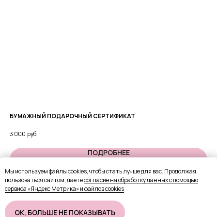
БУМАЖНЫЙ ПОДАРОЧНЫЙ СЕРТИФИКАТ
Бр
3 000
руб.
2 8
ПОДРОБНЕЕ
Мы используем файлы cookies, чтобы стать лучше для вас. Продолжая
пользоваться сайтом, даёте
согласие на обработку данных с помощью
В КОРЗИНУ
сервиса «Яндекс Метрика» и файлов cookies
OК, БОЛЬШЕ НЕ ПОКАЗЫВАТЬ