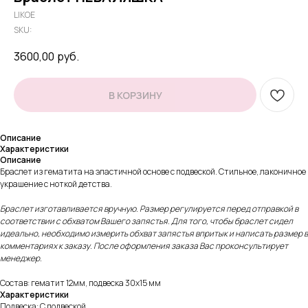
LIKOE
SKU:
3600,00
руб.
В КОРЗИНУ
Описание
Характеристики
Описание
Браслет из гематита на эластичной основе с подвеской. Стильное, лаконичное
украшение с ноткой детства.
Браслет изготавливается вручную. Размер регулируется перед отправкой в
соответствии с обхватом Вашего запястья. Для того, чтобы браслет сидел
идеально, необходимо измерить обхват запястья впритык и написать размер в
комментариях к заказу. После оформления заказа Вас проконсультирует
менеджер.
Состав: гематит 12мм, подвеска 30х15 мм
Характеристики
Подвеска: С подвеской