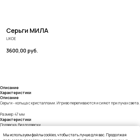
Серьги МИЛА
LIKOE
3600,00
руб.
В КОРЗИНУ
Описание
Характеристики
Описание
Серьги - кольца с кристаллами. Игриво переливаются и сияют при лучах света.
Размер: 47 мм
Характеристики
Подвеска: Без подвески
Weight: 19g
Мы используем файлы cookies, чтобы стать лучше для вас. Продолжая