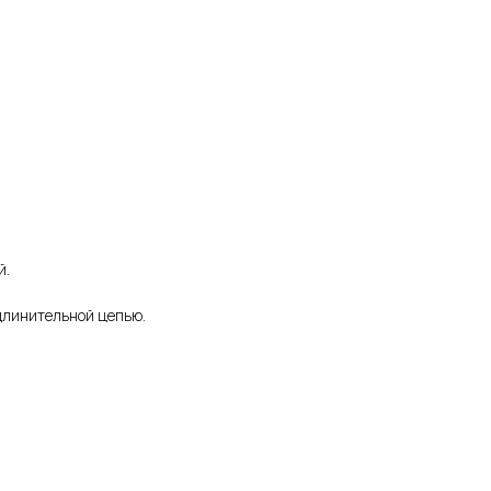
й.
удлинительной цепью.