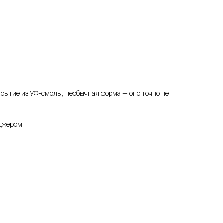
рытие из УФ-смолы, необычная форма — оно точно не
еджером.