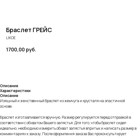
Браслет ГРЕЙС
LIKOE
1700,00
руб.
В КОРЗИНУ
Описание
Характеристики
Описание
Изящный и женственный браслет из жемчуга и хрусталя на эластичной
основе.
Браслет изготавливается вручную. Размер регулируется перед отправкой в
соответствии с обхватом Вашего запястья. Для того, чтобы браслет сидел
идеально, необходимо измерить обхват запястья впритык и написать размер в
комментариях к заказу. После оформления заказа Вас проконсультирует