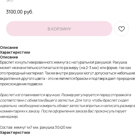
SKU:
3100,00
руб.
В КОРЗИНУ
Описание
Характеристики
Описание
Браслет из культивированного жемчуга с натуральной ракушкой. Ракушка
может незначительно отличаться по размеру (на 2-3 мм) или форме, так как
это природный материал. Также внутри ракушки могут допускаться небольшие
вкрапления другого цвета - это не является браком и подтверждает природное
происхождение подвески.
Браслет изготавливается вручную. Размер регулируется перед отправкой в
соответствии с обхватом Вашего запястья. Для того, чтобы браслет сидел
идеально, необходимо измерить обхват запястья впритык и написать размер в
комментариях к заказу. После оформления заказа Вас проконсультирует
менеджер.
Состав: жемчуг 4х7 мм, ракушка 30х20 мм
Характеристики