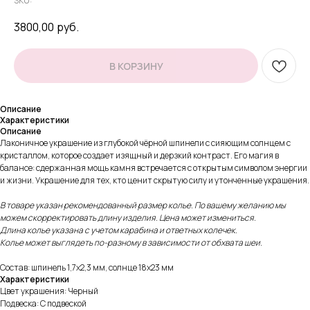
SKU:
3800,00
руб.
В КОРЗИНУ
Описание
Характеристики
Описание
Лаконичное украшение из глубокой чёрной шпинели с сияющим солнцем с
кристаллом, которое создает изящный и дерзкий контраст. Его магия в
балансе: сдержанная мощь камня встречается с открытым символом энергии
и жизни. Украшение для тех, кто ценит скрытую силу и утонченные украшения.
В товаре указан рекомендованный размер колье. По вашему желанию мы
можем скорректировать длину изделия. Цена может измениться.
Длина колье указана с учетом карабина и ответных колечек.
Колье может выглядеть по-разному в зависимости от обхвата шеи.
Состав: шпинель 1,7х2,3 мм, солнце 18х23 мм
Характеристики
Цвет украшения: Черный
Подвеска: С подвеской