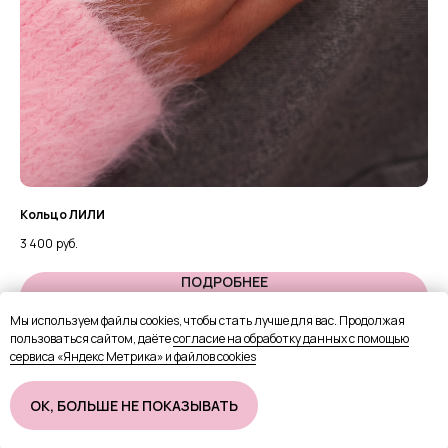
Кольцо ЛИЛИ
Ко
3 400
руб.
1 6
ПОДРОБНЕЕ
Мы используем файлы cookies, чтобы стать лучше для вас. Продолжая
пользоваться сайтом, даёте
согласие на обработку данных с помощью
В КОРЗИНУ
сервиса «Яндекс Метрика» и файлов cookies
OК, БОЛЬШЕ НЕ ПОКАЗЫВАТЬ