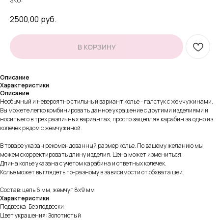
SKU:
2500,00
руб.
В КОРЗИНУ
Описание
Характеристики
Описание
Необычный и невероятно стильный вариант колье - галстук с жемчужинами.
Вы можете легко комбинировать данное украшение с другими изделиями и
носить его в трех различных вариантах, просто зацепляя карабин за одно из
колечек рядом с жемчужиной.
В товаре указан рекомендованный размер колье. По вашему желанию мы
можем скорректировать длину изделия. Цена может измениться.
Длина колье указана с учетом карабина и ответных колечек.
Колье может выглядеть по-разному в зависимости от обхвата шеи.
Состав: цепь 6 мм, жемчуг 8х9 мм
Характеристики
Подвеска: Без подвески
Цвет украшения: Золотистый