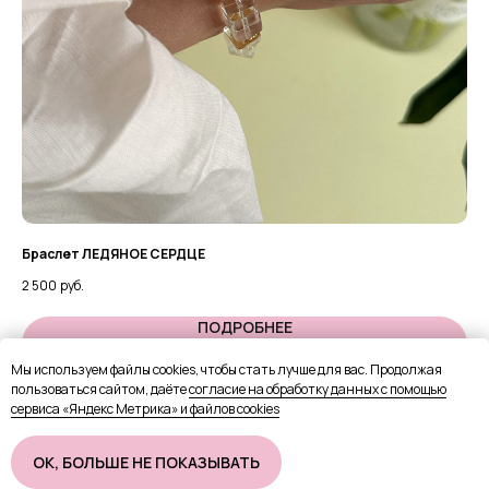
Браслет ЛЕДЯНОЕ СЕРДЦЕ
Ко
2 500
руб.
2 9
ПОДРОБНЕЕ
Мы используем файлы cookies, чтобы стать лучше для вас. Продолжая
пользоваться сайтом, даёте
согласие на обработку данных с помощью
В КОРЗИНУ
сервиса «Яндекс Метрика» и файлов cookies
OК, БОЛЬШЕ НЕ ПОКАЗЫВАТЬ