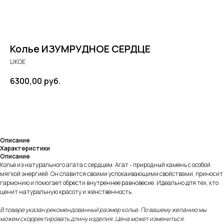
Колье ИЗУМРУДНОЕ СЕРДЦЕ
LIKOE
6300,00
руб.
В КОРЗИНУ
Описание
Характеристики
Описание
Колье из натурального агата с сердцем. Агат - природный камень с особой
мягкой энергией. Он славится своими успокаивающими свойствами, приносит
гармонию и помогает обрести внутреннее равновесие. Идеально для тех, кто
ценит натуральную красоту и женственность.
В товаре указан рекомендованный размер колье. По вашему желанию мы
можем скорректировать длину изделия. Цена может измениться.