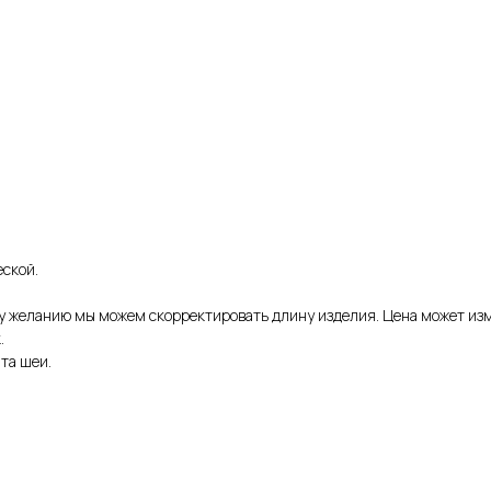
еской.
му желанию мы можем скорректировать длину изделия. Цена может из
.
та шеи.