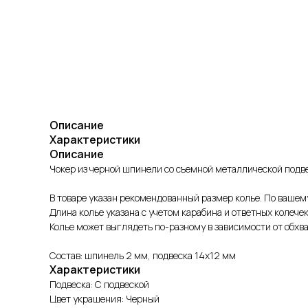
Описание
Характеристики
Описание
Чокер из черной шпинели со съемной металлической подв
В товаре указан рекомендованный размер колье. По ваше
Длина колье указана с учетом карабина и ответных колечек
Колье может выглядеть по-разному в зависимости от обхва
Состав: шпинель 2 мм, подвеска 14х12 мм
Характеристики
Подвеска: С подвеской
Цвет украшения: Черный