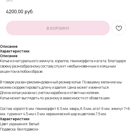
SKU:
4200,00
руб.
В КОРЗИНУ
Описание
Характеристики
Описание
Колье из натурального жемчуга, коралла, гемиморфита и агата. Благодаря
своему разнообразному составу служит необыкновенным и изящным
акцентом в любом образе.
В товаре указан рекомендованный размер колье. По вашему желанию мы
можем скорректировать длину изделия. Цена может измениться.
Длина колье указана с учетом карабина и ответных колечек.
Колье может выглядеть по-разному в зависимости от обхвата шеи.
Состав: коралл 6 мм, гемиморфит 6,5 мм, кварц 6,5 мм, агат 6 мм, жемчуг 7×6
мм, туркенит 4,5 мм х 3 мм, керамический шар в цветочек 7,5 мм.
Характеристики
Цвет украшения: Белый
Подвеска: Без подвески