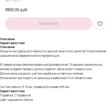
SKU:
01235
3800,00
руб.
В КОРЗИНУ
Описание
Характеристики
Описание
Колье из натурального жемчуга и дисков гематита с монетой. Классическое
украшение в современной интерпретации.
В товаре указан рекомендованный размер колье. По вашему желанию мы
можем скорректировать длину изделия. Цена может измениться.
Длина колье указана с учетом карабина и ответных колечек.
Колье может выглядеть по-разному в зависимости от обхвата шеи.
Состав: жемчуг 8-9 мм, подвеска Елизавета18 мм
Характеристики
Подвеска: С подвеской
Цвет украшения: Белый