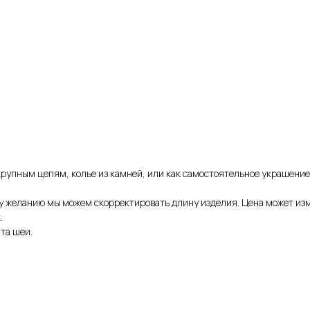
крупным цепям, колье из камней, или как самостоятельное украшение
му желанию мы можем скорректировать длину изделия. Цена может из
.
та шеи.