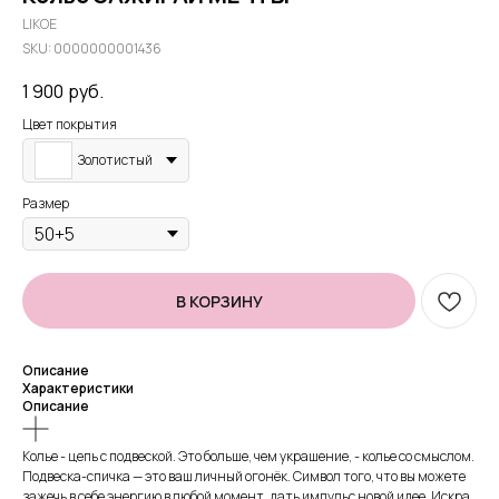
LIKOE
SKU:
0000000001436
1 900
руб.
Цвет покрытия
Золотистый
Размер
В КОРЗИНУ
Описание
Характеристики
Описание
Колье - цепь с подвеской. Это больше, чем украшение, - колье со смыслом.
Подвеска-спичка — это ваш личный огонёк. Символ того, что вы можете
зажечь в себе энергию в любой момент, дать импульс новой идее. Искра,