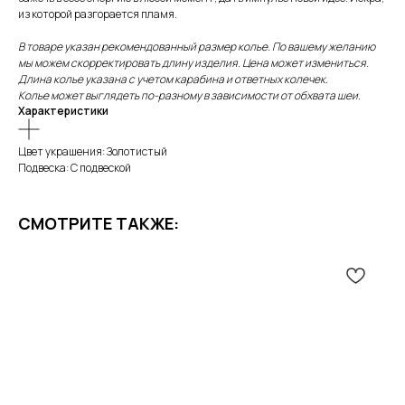
из которой разгорается пламя.
В товаре указан рекомендованный размер колье. По вашему желанию
мы можем скорректировать длину изделия. Цена может измениться.
Длина колье указана с учетом карабина и ответных колечек.
Колье может выглядеть по-разному в зависимости от обхвата шеи.
Характеристики
Цвет украшения: Золотистый
Подвеска: С подвеской
СМОТРИТЕ ТАКЖЕ: