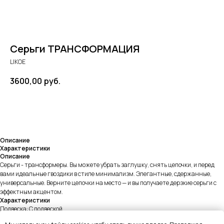
Серьги ТРАНСФОРМАЦИЯ
LIKOE
3600,00
руб.
В КОРЗИНУ
Описание
Характеристики
Описание
Серьги - трансформеры. Вы можете убрать заглушку, снять цепочки, и перед
вами идеальные гвоздики в стиле минимализм. Элегантные, сдержанные,
универсальные. Верните цепочки на место — и вы получаете дерзкие серьги с
эффектным акцентом.
Характеристики
Подвеска: С подвеской
Weight: 6g