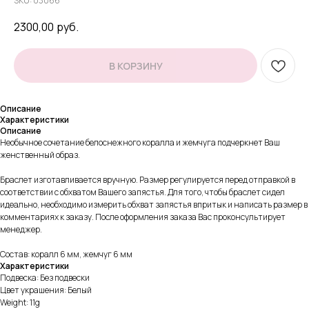
SKU:
03066
2300,00
руб.
В КОРЗИНУ
Описание
Характеристики
Описание
Необычное сочетание белоснежного коралла и жемчуга подчеркнет Ваш
женственный образ.
Браслет изготавливается вручную. Размер регулируется перед отправкой в
соответствии с обхватом Вашего запястья. Для того, чтобы браслет сидел
идеально, необходимо измерить обхват запястья впритык и написать размер в
комментариях к заказу. После оформления заказа Вас проконсультирует
менеджер.
Состав: коралл 6 мм, жемчуг 6 мм
Характеристики
Подвеска: Без подвески
Цвет украшения: Белый
Weight: 11g