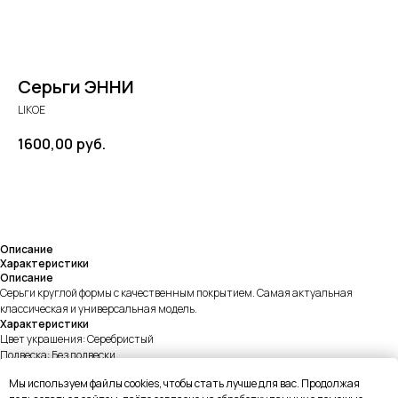
Серьги ЭННИ
LIKOE
1600,00
руб.
В КОРЗИНУ
Описание
Характеристики
Описание
Серьги круглой формы с качественным покрытием. Самая актуальная
классическая и универсальная модель.
Характеристики
Цвет украшения: Серебристый
Подвеска: Без подвески
Weight: 4g
Мы используем файлы cookies, чтобы стать лучше для вас. Продолжая