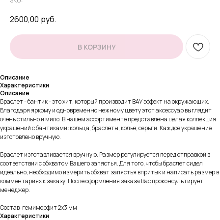
SKU:
2600,00
руб.
В КОРЗИНУ
Описание
Характеристики
Описание
Браслет - бантик - это хит, который производит ВАУ эффект на окружающих.
Благодаря яркому и одновременно нежному цвету этот аксессуар выглядит
очень стильно и мило. В нашем ассортименте представлена целая коллекция
украшений с бантиками: кольца, браслеты, колье, серьги. Каждое украшение
изготовлено вручную.
Браслет изготавливается вручную. Размер регулируется перед отправкой в
соответствии с обхватом Вашего запястья. Для того, чтобы браслет сидел
идеально, необходимо измерить обхват запястья впритык и написать размер в
комментариях к заказу. После оформления заказа Вас проконсультирует
менеджер.
Состав: гемиморфит 2х3 мм
Характеристики