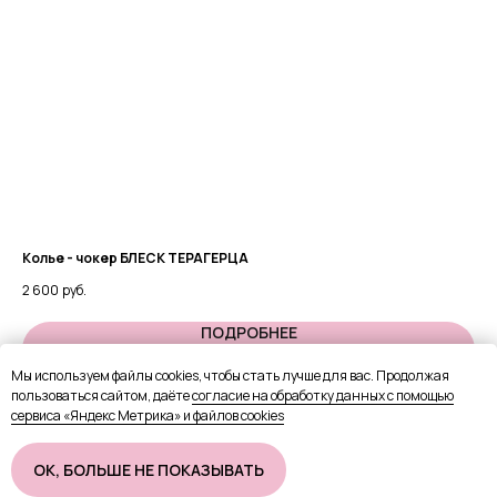
Колье - чокер БЛЕСК ТЕРАГЕРЦА
Се
2 600
руб.
3 3
ПОДРОБНЕЕ
Мы используем файлы cookies, чтобы стать лучше для вас. Продолжая
пользоваться сайтом, даёте
согласие на обработку данных с помощью
В КОРЗИНУ
сервиса «Яндекс Метрика» и файлов cookies
OК, БОЛЬШЕ НЕ ПОКАЗЫВАТЬ