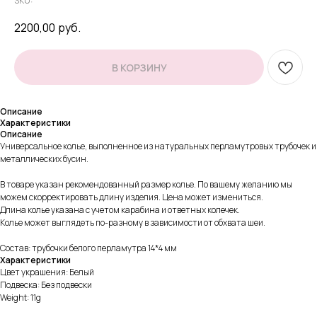
SKU:
2200,00
руб.
В КОРЗИНУ
Описание
Характеристики
Описание
Универсальное колье, выполненное из натуральных перламутровых трубочек и
металлических бусин.
В товаре указан рекомендованный размер колье. По вашему желанию мы
можем скорректировать длину изделия. Цена может измениться.
Длина колье указана с учетом карабина и ответных колечек.
Колье может выглядеть по-разному в зависимости от обхвата шеи.
Состав: трубочки белого перламутра 14*4 мм
Характеристики
Цвет украшения: Белый
Подвеска: Без подвески
Weight: 11g