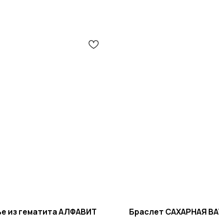
ье из гематита АЛФАВИТ
Браслет САХАРНАЯ ВА