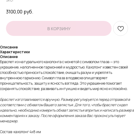
SKU:
3100,00
руб.
В КОРЗИНУ
Описание
Характеристики
Описание
Браслет из натурального кахолонга с монетой с символом глаза — это
украшение, наполненное гармонией и мудростью. Кахолонг известен своей
способностью приносить спокойствие, очищать разум и укреплять
внутреннюю гармонию. Символ глаза в подвеске олицетворяет
проницательность, защиту и ясность взгляда. Это украшение помогает
сохранять спокойствие, развивать интуицию и видеть мир ясно и спокойно.
Браслет изготавливается вручную. Размер регулируется перед отправкой в
соответствии с обхватом Вашего запястья. Для того, чтобы браслет сидел
идеально, необходимо измерить обхват запястья впритык и написать размер в
комментариях к заказу. После оформления заказа Вас проконсультирует
менеджер.
Состав: кахолонг 4х8 им