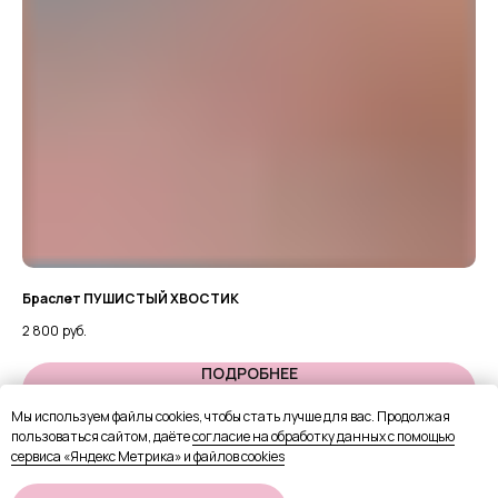
Браслет ПУШИСТЫЙ ХВОСТИК
Ко
2 800
руб.
4 5
ПОДРОБНЕЕ
Мы используем файлы cookies, чтобы стать лучше для вас. Продолжая
пользоваться сайтом, даёте
согласие на обработку данных с помощью
В КОРЗИНУ
сервиса «Яндекс Метрика» и файлов cookies