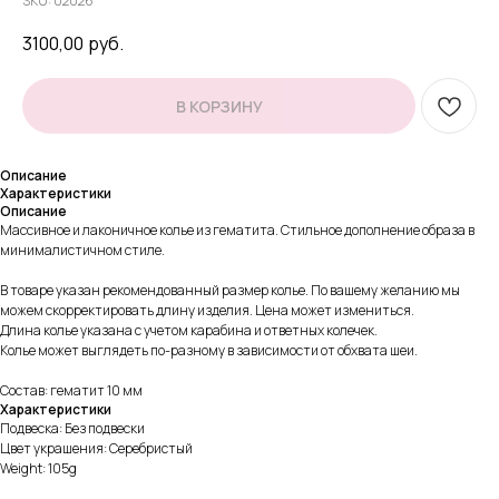
SKU:
02026
3100,00
руб.
В КОРЗИНУ
Описание
Характеристики
Описание
Массивное и лаконичное колье из гематита. Стильное дополнение образа в
минималистичном стиле.
В товаре указан рекомендованный размер колье. По вашему желанию мы
можем скорректировать длину изделия. Цена может измениться.
Длина колье указана с учетом карабина и ответных колечек.
Колье может выглядеть по-разному в зависимости от обхвата шеи.
Состав: гематит 10 мм
Характеристики
Подвеска: Без подвески
Цвет украшения: Серебристый
Weight: 105g