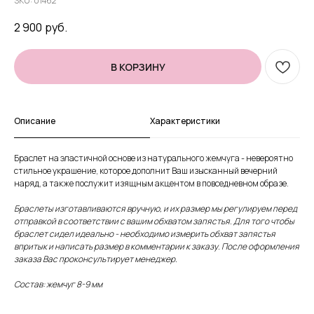
SKU:
01462
2 900
руб.
В КОРЗИНУ
Описание
Характеристики
Браслет на эластичной основе из натурального жемчуга - невероятно
стильное украшение, которое дополнит Ваш изысканный вечерний
наряд, а также послужит изящным акцентом в повседневном образе.
Браслеты изготавливаются вручную, и их размер мы регулируем перед
отправкой в соответствии с вашим обхватом запястья. Для того чтобы
браслет сидел идеально - необходимо измерить обхват запястья
впритык и написать размер в комментарии к заказу. После оформления
заказа Вас проконсультирует менеджер.
Состав: жемчуг 8-9 мм