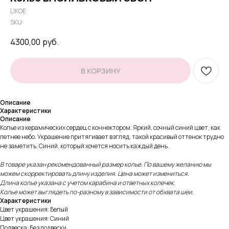
LIKOE
SKU:
4300,00
руб.
В КОРЗИНУ
Описание
Характеристики
Описание
Колье из керамических сердец с коннектором. Яркий, сочный синий цвет, как
летнее небо. Украшение притягивает взгляд, такой красивый оттенок трудно
не заметить. Синий, который хочется носить каждый день.
В товаре указан рекомендованный размер колье. По вашему желанию мы
можем скорректировать длину изделия. Цена может измениться.
Длина колье указана с учетом карабина и ответных колечек.
Колье может выглядеть по-разному в зависимости от обхвата шеи.
Характеристики
Цвет украшения: Белый
Цвет украшения: Синий
Подвеска: Без подвески