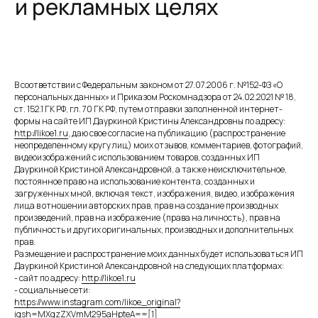
В соответствии с Федеральным законом от 27.07.2006 г. №152-ФЗ «О
персональных данных» и Приказом Роскомнадзора от 24.02.2021 № 18,
ст. 152.1 ГК РФ, гл. 70 ГК РФ, путем отправки заполненной интернет-
формы на сайте ИП Дауркиной Кристины Александровны по адресу:
http://likoe1.ru
, даю свое согласие на публикацию (распространение
неопределенному кругу лиц) моих отзывов, комментариев, фотографий,
видеоизображений с использованием товаров, созданных ИП
Дауркиной Кристиной Александровной, а также неисключительное,
постоянное право на использование контента, созданных и
загруженных мной, включая текст, изображения, видео, изображения
лица в отношении авторских прав, прав на создание производных
произведений, прав на изображение (права на личность), прав на
публичность и других оригинальных, производных и дополнительных
прав.
Размещение и распространение моих данных будет использоваться ИП
Дауркиной Кристиной Александровной на следующих платформах:
- сайт по адресу:
http://likoe1.ru
- социальные сети:
https://www.instagram.com/likoe_original?
igsh=MXgzZXVmM295aHpteA==
[1]