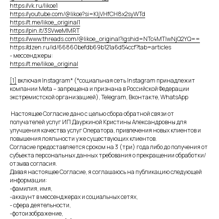
https://vk.ru/likoe1
https://youtube.com/@likoe?si=KIjVHfCH8x2syWTd
https://t.me/likoe_original1
https://pin.it/3SVweMMRT
https://www.threads.com/@likoe_original?igshid=NTc4MTIwNjQ2YQ==
https://dzen.ru/id/66860befdb69b121a6d54ccf?tab=articles
- мессенджеры:
https://t.me/likoe_original
[1]
включая Instagram* (*социальная сеть Instagram принадлежит
компании Meta – запрещена и признана в Российской Федерации
экстремистской организацией), Telegram, Вконтакте, WhatsApp
Настоящее Согласие дано с целью сбора обратной связи от
получателей услуг ИП Дауркиной Кристины Александровны для
улучшения качества услуг Оператора, привлечения новых клиентов и
повышения лояльности уже существующих клиентов.
Согласие предоставляется сроком на 3 (три) года либо до получения от
субъекта персональных данных требования о прекращении обработки/
отзыва согласия.
Давая настоящее Согласие, я соглашаюсь на публикацию следующей
информации:
-фамилия,
имя,
-аккаунт в мессенджерах и социальных сетях,
- сфера деятельности,
-фотоизображение,